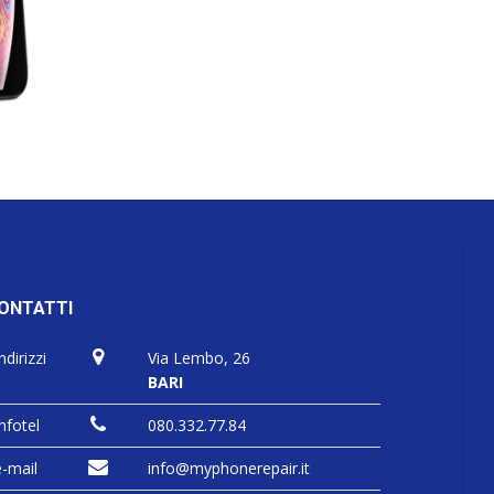
ONTATTI
ndirizzi
Via Lembo, 26
BARI
nfotel
080.332.77.84
e-mail
info@myphonerepair.it