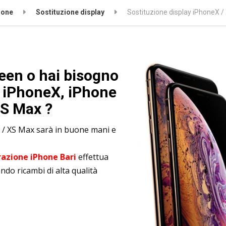
hone
Sostituzione display
Sostituzione display iPhoneX /
een o hai bisogno
y iPhoneX, iPhone
XS Max ?
XS / XS Max sarà in buone mani e
azione iPhone Bari
effettua
ando ricambi di alta qualità