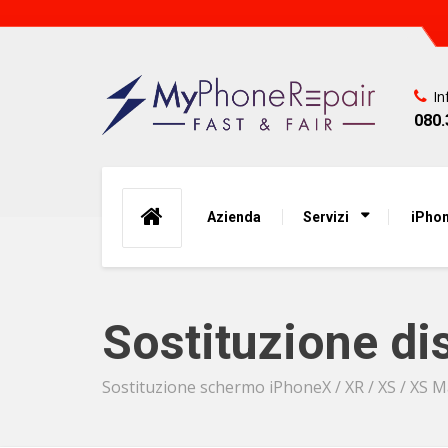
In
080.
Azienda
Servizi
iPhon
Sostituzione di
Sostituzione schermo iPhoneX / XR / XS / XS 