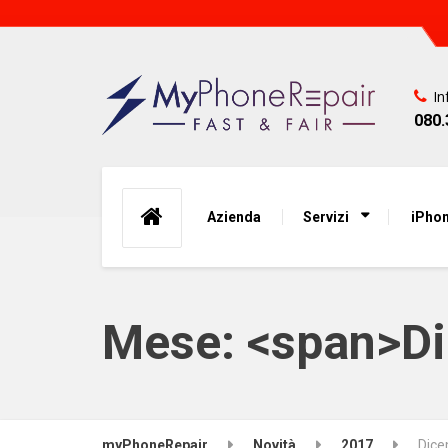
In
080.
Azienda
Servizi
iPhon
Mese: <span>D
myPhoneRepair
Novità
2017
Dic