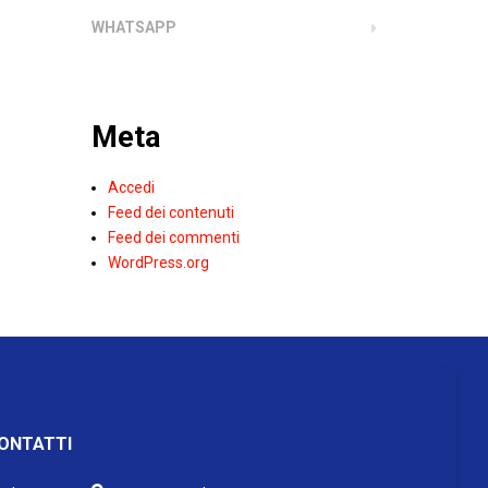
WHATSAPP
Meta
Accedi
Feed dei contenuti
Feed dei commenti
WordPress.org
ONTATTI