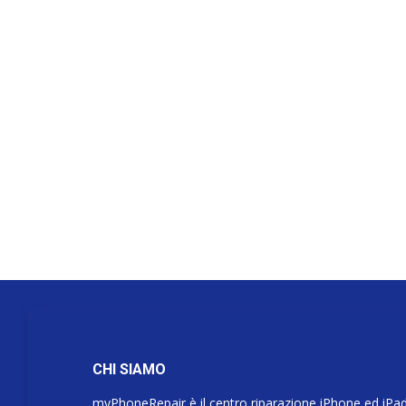
CHI SIAMO
myPhoneRepair è il centro riparazione iPhone ed iPa