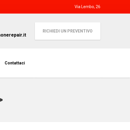
Via Lembo, 26
RICHIEDI UN PREVENTIVO
nerepair.it
Contattaci
>