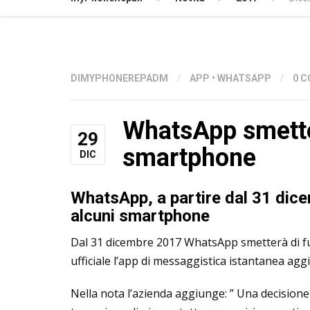
DIMYPHONEREPADM
/
APP
•
WHATSAPP
/
0 
WhatsApp smetter
29
smartphone
DIC
WhatsApp, a partire dal 31 dice
alcuni smartphone
Dal 31 dicembre 2017 WhatsApp smetterà di f
ufficiale l’app di messaggistica istantanea ag
Nella nota l’azienda aggiunge: ” Una decisione